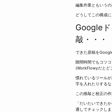
編集作業ともいうの
どうしてこの構成に
Googl
敲・・・
できた原稿をGoo
隙間時間でもコツコ
(WorkFlowy
慣れているツールが
字を入れたりするな
この推敲と校正の作
「だいたいできたかな
通してチェックしま