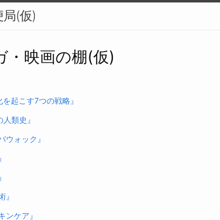
局(仮)
ガ・映画の棚(仮)
変化を起こす7つの戦略』
報の人類史』
バウォック』
』
』
術』
キンケア』