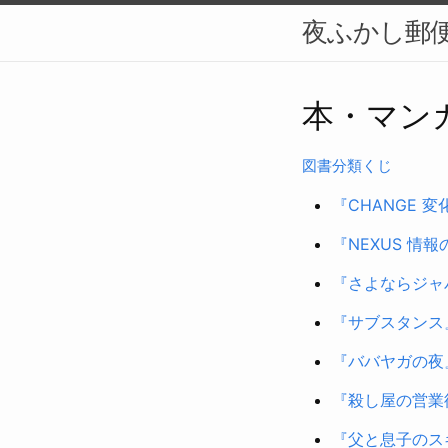
夜ふかし郵便
本・マン
図書分類くじ
『CHANGE 
『NEXUS 情
『さよならジャ
『サブスタンス
『ババヤガの夜
『殺し屋の営業
『父と息子のス