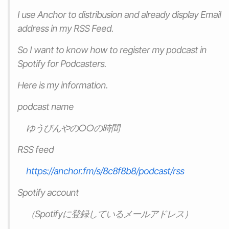
I use Anchor to distribusion and already display Email
address in my RSS Feed.
So I want to know how to register my podcast in
Spotify for Podcasters.
Here is my information.
podcast name
ゆうびんやの○○の時間
RSS feed
https://anchor.fm/s/8c8f8b8/podcast/rss
Spotify account
（Spotifyに登録しているメールアドレス）